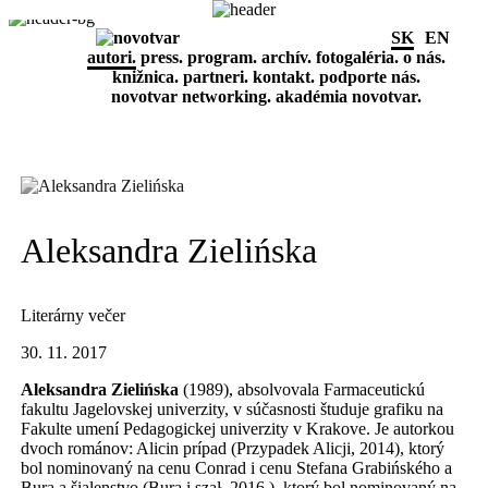
SK
EN
autori.
press.
program.
archív.
fotogaléria.
o nás.
knižnica.
partneri.
kontakt.
podporte nás.
novotvar networking.
akadémia novotvar.
Aleksandra Zielińska
Literárny večer
30. 11. 2017
Aleksandra Zielińska
(1989), absolvovala Farmaceutickú
fakultu Jagelovskej univerzity, v súčasnosti študuje grafiku na
Fakulte umení Pedagogickej univerzity v Krakove. Je autorkou
dvoch románov: Alicin prípad (Przypadek Alicji, 2014), ktorý
bol nominovaný na cenu Conrad i cenu Stefana Grabińského a
Bura a šialenstvo (Bura i szał, 2016 ), ktorý bol nominovaný na